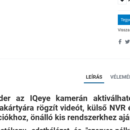
Tegye
Vissza
LEÍRÁS
VÉLEMÉ
rder az IQeye kamerán aktiválha
kártyára rögzít videót, külső NVR é
ációkhoz, önálló kis rendszerkhez ajá