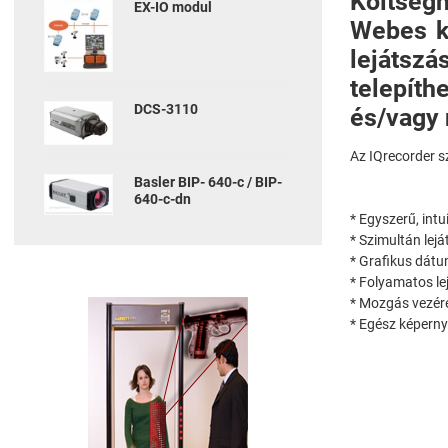
Költségh
EX-IO modul
Webes ke
lejátszá
telepíth
DCS-3110
és/vagy 
Az IQrecorder s
Basler BIP- 640-c / BIP-
640-c-dn
* Egyszerű, intui
* Szimultán lejá
* Grafikus dátu
* Folyamatos le
* Mozgás vezérel
* Egész képerny