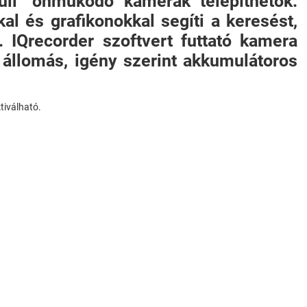
küli" önműködő kamerák telepíthetők.
l és grafikonokkal segíti a keresést,
. IQrecorder szoftvert futtató kamera
ő állomás, igény szerint akkumulátoros
iválható.