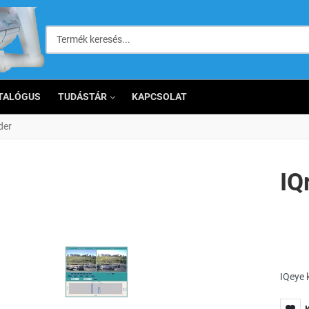
Termék keresés...
TALÓGUS
TUDÁSTÁR
KAPCSOLAT
der
IQ
IQeye 