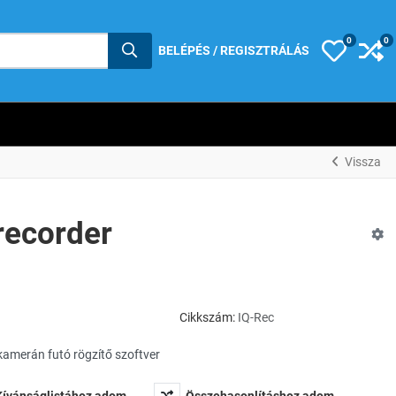
0
0
Kívánság
Ös
BELÉPÉS / REGISZTRÁLÁS
Vissza
recorder
Cikkszám:
IQ-Rec
kamerán futó rögzítő szoftver