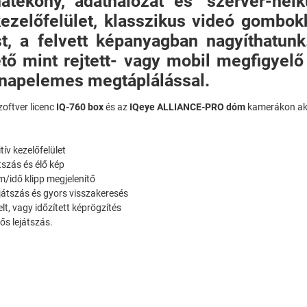
atékony, adathálózat és "szerver-nél
zelőfelület, klasszikus videó gombokka
st, a felvett képanyagban nagyíthatunk
ető mint rejtett- vagy mobil megfigyel
napelemes megtáplálással.
zoftver licenc
IQ-760 box
és az
IQeye ALLIANCE-PRO dóm
kamerákon akt
tív kezelőfelület
tszás és élő kép
m/idő klipp megjelenítő
játszás és gyors visszakeresés
t, vagy időzített képrögzítés
ős lejátszás.