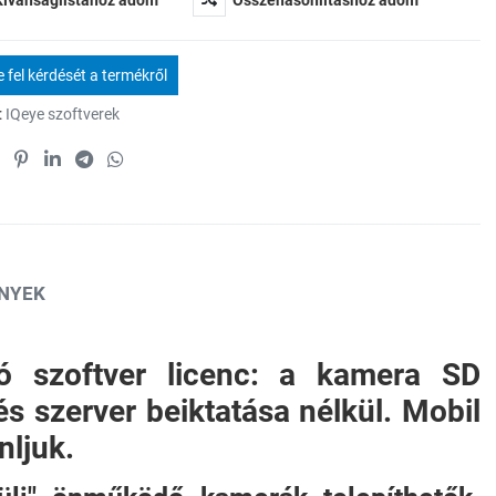
Kívánságlistához adom
Összehasonlításhoz adom
 fel kérdését a termékről
:
IQeye szoftverek
NYEK
tó szoftver licenc: a kamera SD
s szerver beiktatása nélkül. Mobil
nljuk.