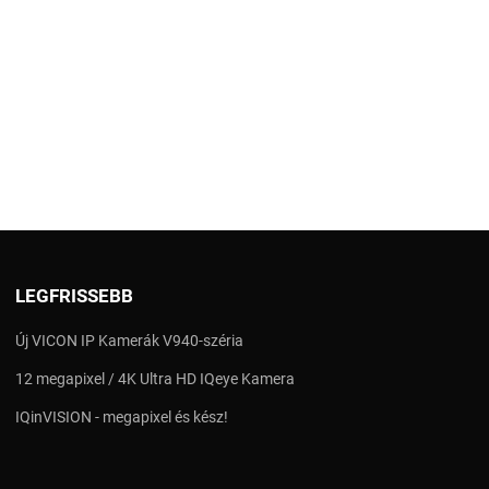
LEGFRISSEBB
Új VICON IP Kamerák V940-széria
12 megapixel / 4K Ultra HD IQeye Kamera
IQinVISION - megapixel és kész!